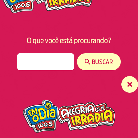
O que você está procurando?
S
BUSCAR
e
a
r
c
h