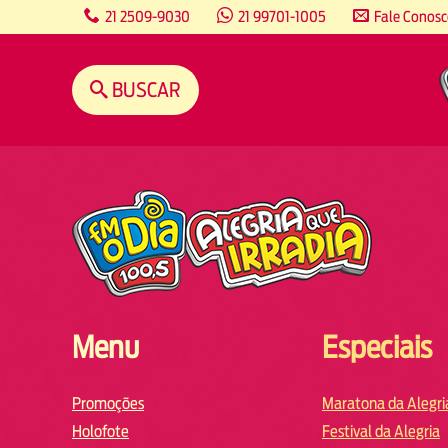
content
21 2509-9030
21 99701-1005
Fale Conos
BUSCAR
Menu
Especiais
Promoções
Maratona da Alegri
Holofote
Festival da Alegria