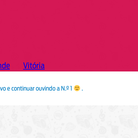
nde
Vitória
o e continuar ouvindo a N.º 1
.