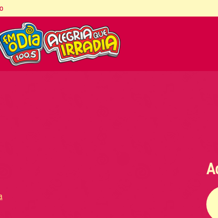
co
A
a