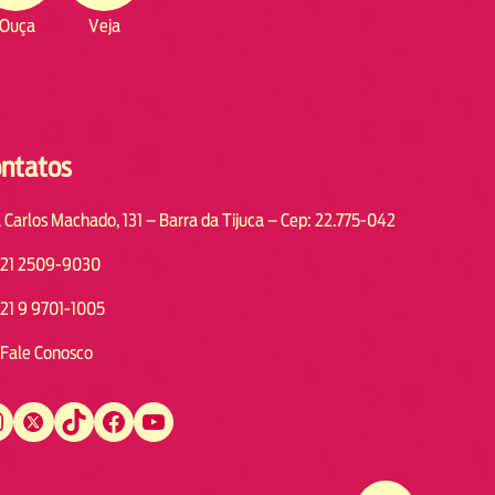
Ouça
Veja
ntatos
 Carlos Machado, 131 – Barra da Tijuca – Cep: 22.775-042
21 2509-9030
21 9 9701-1005
Fale Conosco
Twitter
TikTok
Facebook
YouTube