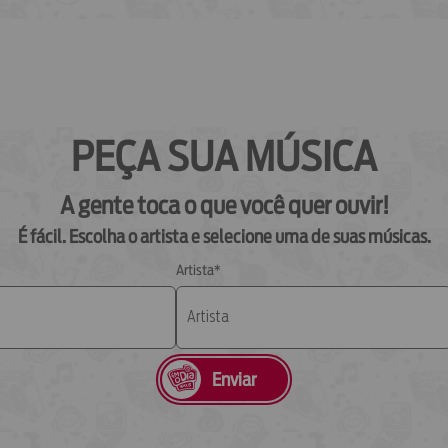
08
09
PEÇA SUA MÚSICA
10
A gente toca o que você quer ouvir!
É fácil. Escolha o artista e selecione uma de suas músicas.
Artista*
Enviar