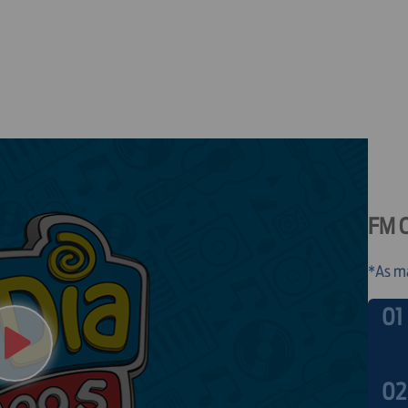
FM O
*As m
01
02