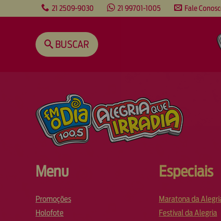
content
21 2509-9030
21 99701-1005
Fale Conos
BUSCAR
Menu
Especiais
Promoções
Maratona da Alegri
Holofote
Festival da Alegria