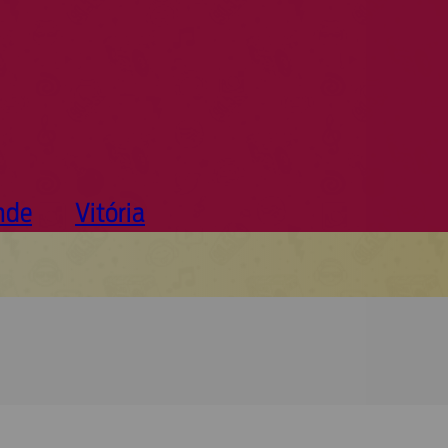
nde
Vitória