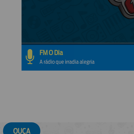
FM O Dia
A rádio que irradia alegria
OUÇA