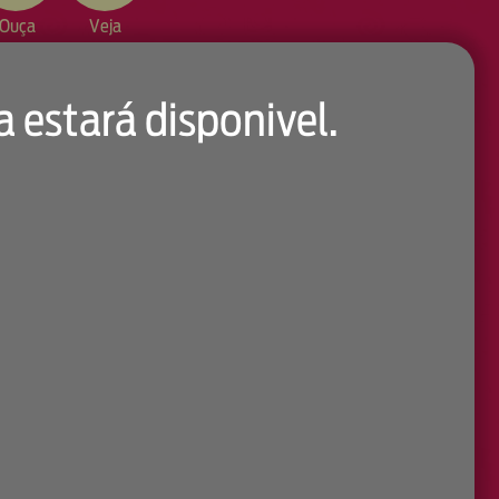
Ouça
Veja
a estará disponivel.
ntatos
 Carlos Machado, 131 – Barra da Tijuca – Cep: 22.775-042
21 2509-9030
21 9 9701-1005
Fale Conosco
Twitter
TikTok
Facebook
YouTube