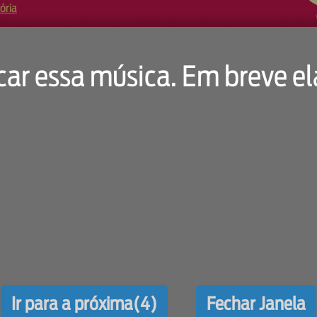
ória
car essa música. Em breve el
Co
Rua
Instagram
Ir para a próxima(3)
Fechar Janela