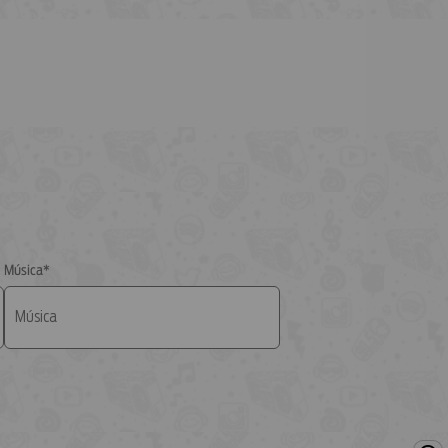
Acesso vitalício (Ao vivo)
Grupo Axtral / Diego e Victor Hugo
3.953.456 vezes ouvida
Ainda tem amor (Ao vivo)
Fabinho
3.857.165 vezes ouvida
Perdas e danos (Ao vivo)
Sorriso Maroto / Benzadeus / Ferrugem
3.710.079 vezes ouvida
Música*