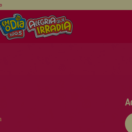
co
A
a