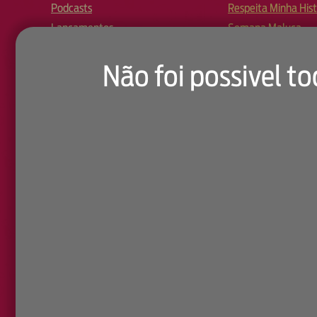
Podcasts
Respeita Minha Hist
Lançamentos
Semana Maluca
Pedido Musical
Não foi possivel to
Equipe
Anuncie
Aplicativo
Sobre
Fale Conosco
Ouvidoria
Envie sua Música
FM O Dia Charts