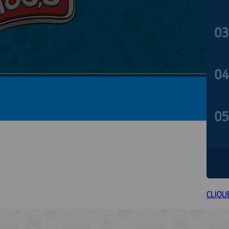
03
04
05
06
CLIQU
07