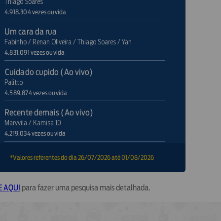
Thiago Soares
4.918.304 vezes ouvida
Um cara da rua
Fabinho / Renan Oliveira / Thiago Soares / Yan
4.831.091 vezes ouvida
Cuidado cupido (Ao vivo)
Palitto
4.589.874 vezes ouvida
Recente demais (Ao vivo)
Marvvila / Kamisa 10
4.219.034 vezes ouvida
Quem é que vai cuidar de mim (Ao vivo)
*Valores referentes do dia 26/07/2026 até 01/08/2026
Gustavo Lins
4.037.319 vezes ouvida
E AQUI
para fazer uma pesquisa mais detalhada.
Não pedi pra me apaixonar
Sociedade do Samba / Revelação
4.021.145 vezes ouvida