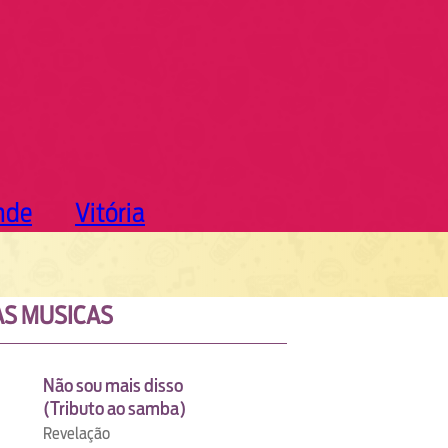
nde
Vitória
S MUSICAS
Não sou mais disso
(Tributo ao samba)
Revelação