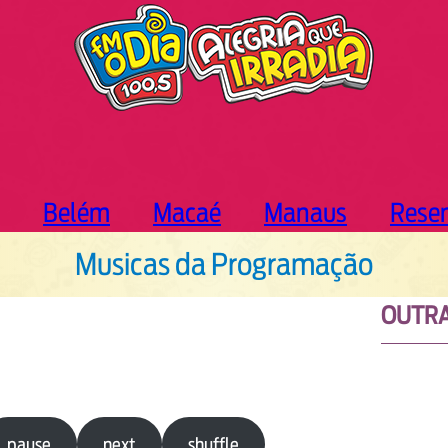
Belém
Macaé
Manaus
Rese
Musicas da Programação
OUTRA
pause
next
shuffle