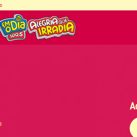
co
A
a