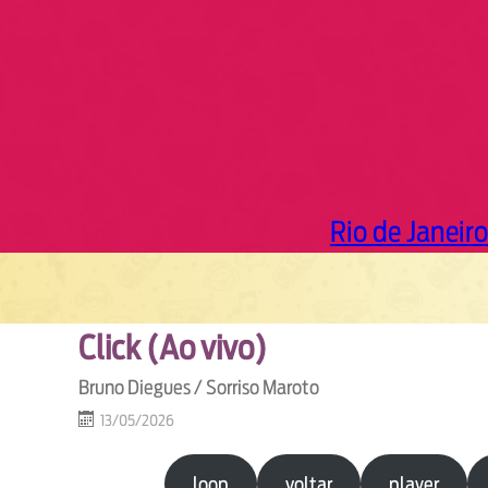
Rio de Janeiro
Click (Ao vivo)
Bruno Diegues / Sorriso Maroto
13/05/2026
loop
voltar
player