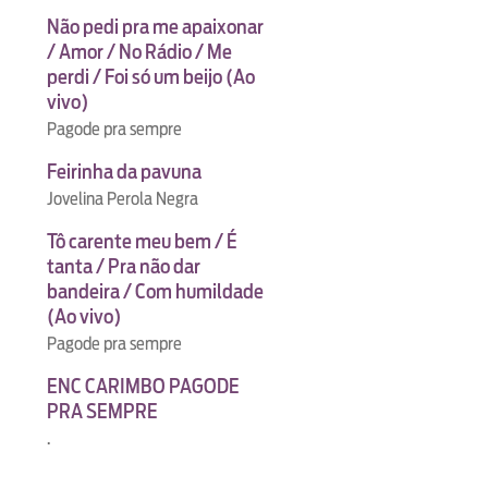
Não pedi pra me apaixonar
/ Amor / No Rádio / Me
perdi / Foi só um beijo (Ao
vivo)
Pagode pra sempre
Feirinha da pavuna
Jovelina Perola Negra
Tô carente meu bem / É
tanta / Pra não dar
bandeira / Com humildade
(Ao vivo)
Pagode pra sempre
ENC CARIMBO PAGODE
PRA SEMPRE
.