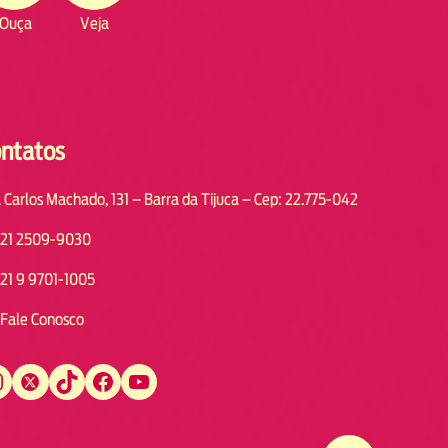
Ouça
Veja
ntatos
 Carlos Machado, 131 – Barra da Tijuca – Cep: 22.775-042
21 2509-9030
21 9 9701-1005
Fale Conosco
Twitter
TikTok
Facebook
YouTube