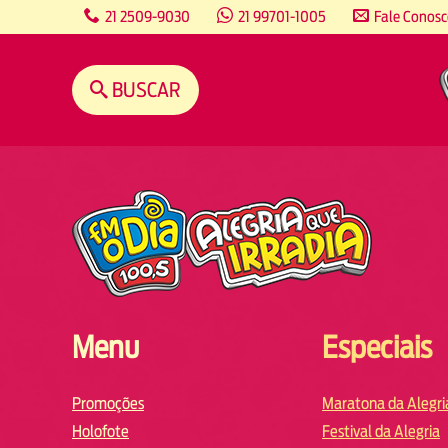
content
21 2509-9030
21 99701-1005
Fale Conos
BUSCAR
Menu
Especiais
Promoções
Maratona da Alegri
Holofote
Festival da Alegria