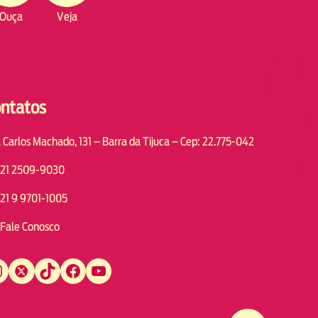
Ouça
Veja
ntatos
 Carlos Machado, 131 – Barra da Tijuca – Cep: 22.775-042
21 2509-9030
21 9 9701-1005
Fale Conosco
Twitter
TikTok
Facebook
YouTube