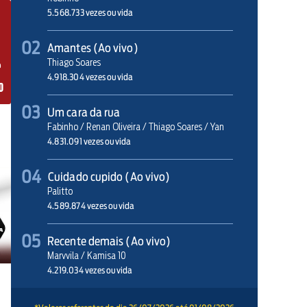
5.568.733 vezes ouvida
02
Amantes (Ao vivo)
Thiago Soares
4.918.304 vezes ouvida
03
Um cara da rua
Fabinho / Renan Oliveira / Thiago Soares / Yan
4.831.091 vezes ouvida
04
Cuidado cupido (Ao vivo)
Palitto
4.589.874 vezes ouvida
05
Recente demais (Ao vivo)
Marvvila / Kamisa 10
4.219.034 vezes ouvida
06
Quem é que vai cuidar de mim (Ao