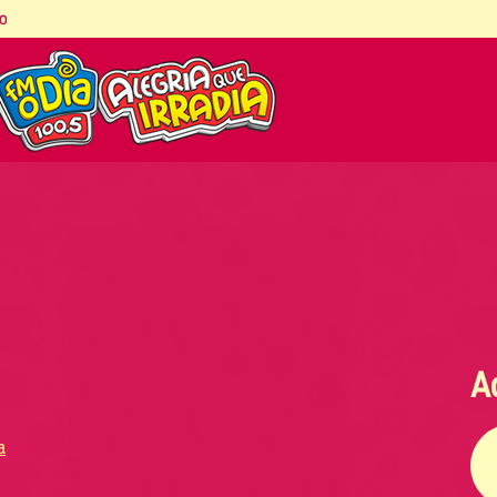
co
A
a