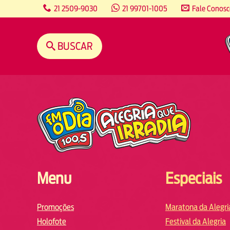
content
21 2509-9030
21 99701-1005
Fale Conos
BUSCAR
Menu
Especiais
Promoções
Maratona da Alegri
Holofote
Festival da Alegria