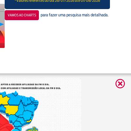
*Valores referentes do dia 26/07/2026 até 01/08/2026
vivo)
Gustavo Lins
para fazer uma pesquisa mais detalhada.
VAMOS AO CHARTS
4.037.319 vezes ouvida
07
Não pedi pra me apaixonar
Sociedade do Samba / Revelação
4.021.145 vezes ouvida
08
Acesso vitalício (Ao vivo)
Grupo Axtral / Diego e Victor Hugo
3.953.456 vezes ouvida
09
Ainda tem amor (Ao vivo)
Fabinho
3.857.165 vezes ouvida
10
Perdas e danos (Ao vivo)
Sorriso Maroto / Benzadeus / Ferrugem
3.710.079 vezes ouvida