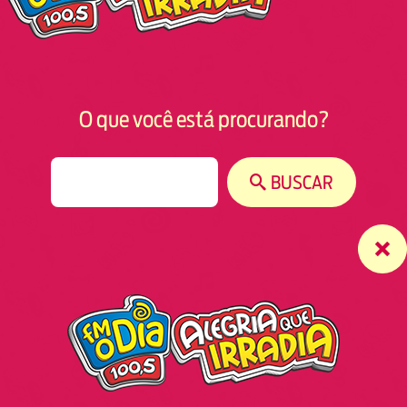
O que você está procurando?
S
BUSCAR
e
a
r
c
h