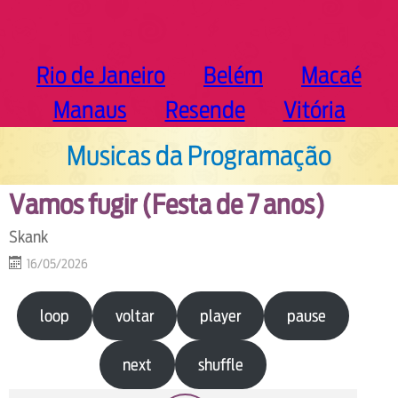
Rio de Janeiro
Belém
Macaé
Manaus
Resende
Vitória
Musicas da Programação
Vamos fugir (Festa de 7 anos)
Skank
16/05/2026
loop
voltar
player
pause
next
shuffle