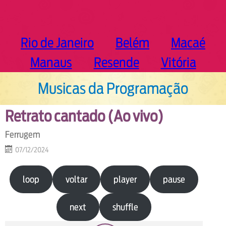
Rio de Janeiro
Belém
Macaé
Manaus
Resende
Vitória
Musicas da Programação
Retrato cantado (Ao vivo)
Ferrugem
07/12/2024
loop
voltar
player
pause
next
shuffle