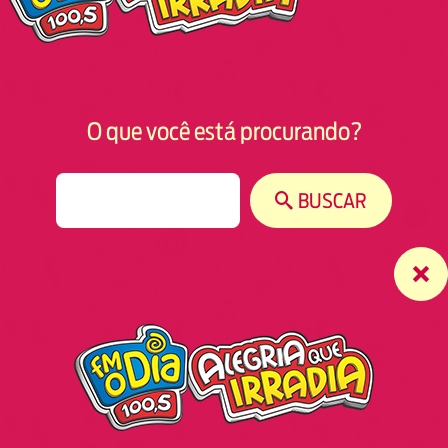
O que você está procurando?
S
BUSCAR
e
a
r
c
h