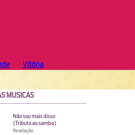
nde
Vitória
S MUSICAS
Não sou mais disso
(Tributo ao samba)
Revelação