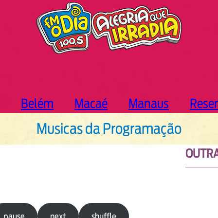
Belém
Macaé
Manaus
Rese
Musicas da Programação
OUTRA
pause
next
shuffle