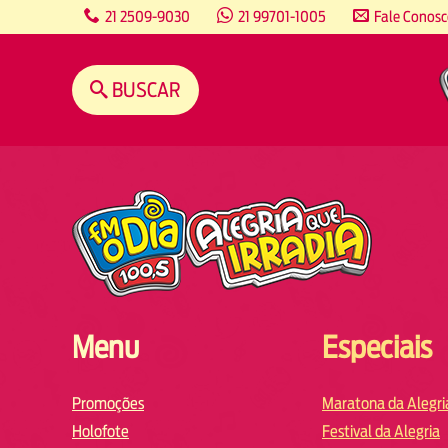
content
21 2509-9030
21 99701-1005
Fale Conos
BUSCAR
Menu
Especiais
Promoções
Maratona da Alegri
Holofote
Festival da Alegria