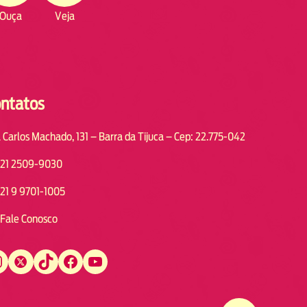
Ouça
Veja
ntatos
 Carlos Machado, 131 – Barra da Tijuca – Cep: 22.775-042
21 2509-9030
21 9 9701-1005
Fale Conosco
Twitter
TikTok
Facebook
YouTube