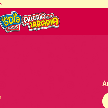
co
A
a