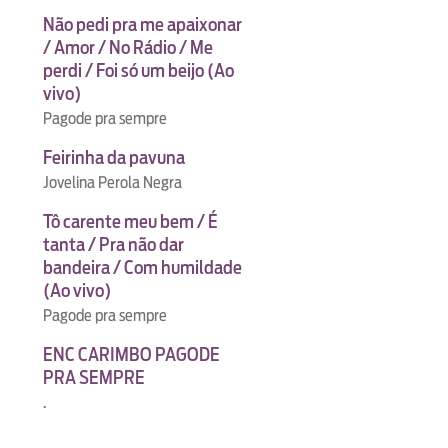
Não pedi pra me apaixonar
/ Amor / No Rádio / Me
perdi / Foi só um beijo (Ao
vivo)
Pagode pra sempre
Feirinha da pavuna
Jovelina Perola Negra
Tô carente meu bem / É
tanta / Pra não dar
bandeira / Com humildade
(Ao vivo)
Pagode pra sempre
ENC CARIMBO PAGODE
PRA SEMPRE
.