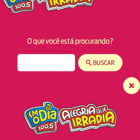
O que você está procurando?
S
BUSCAR
e
a
r
c
h