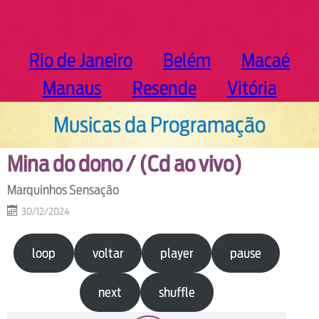
Rio de Janeiro
Belém
Macaé
Manaus
Resende
Vitória
Musicas da Programação
Mina do dono / (Cd ao vivo)
Marquinhos Sensação
30/12/2024
loop
voltar
player
pause
next
shuffle