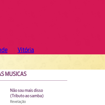
nde
Vitória
S MUSICAS
Não sou mais disso
(Tributo ao samba)
Revelação