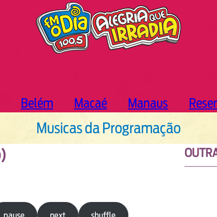
Belém
Macaé
Manaus
Rese
Musicas da Programação
OUTRA
o)
pause
next
shuffle