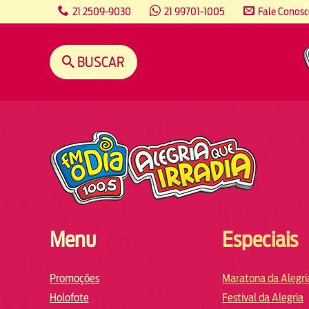
content
21 2509-9030
21 99701-1005
Fale Conos
BUSCAR
Menu
Especiais
Promoções
Maratona da Alegri
Holofote
Festival da Alegria