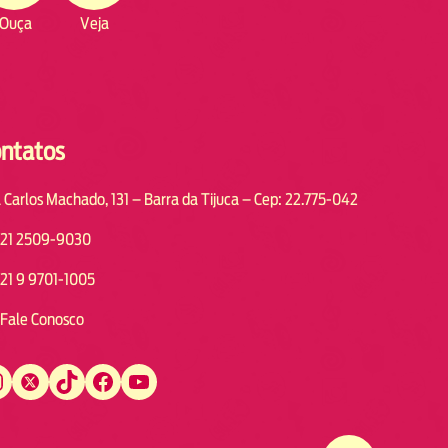
Ouça
Veja
ntatos
 Carlos Machado, 131 – Barra da Tijuca – Cep: 22.775-042
21 2509-9030
21 9 9701-1005
Fale Conosco
Twitter
TikTok
Facebook
YouTube