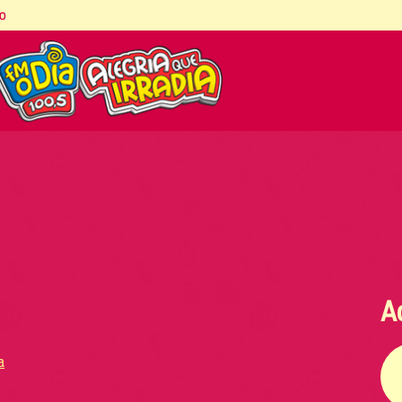
co
A
a