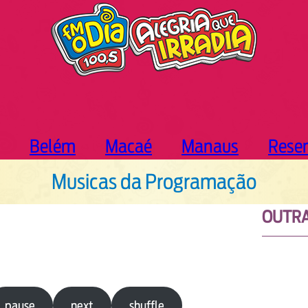
Belém
Macaé
Manaus
Rese
Musicas da Programação
OUTRA
pause
next
shuffle