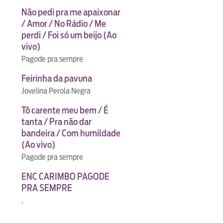
Não pedi pra me apaixonar
/ Amor / No Rádio / Me
perdi / Foi só um beijo (Ao
vivo)
Pagode pra sempre
Feirinha da pavuna
Jovelina Perola Negra
Tô carente meu bem / É
tanta / Pra não dar
bandeira / Com humildade
(Ao vivo)
Pagode pra sempre
ENC CARIMBO PAGODE
PRA SEMPRE
.