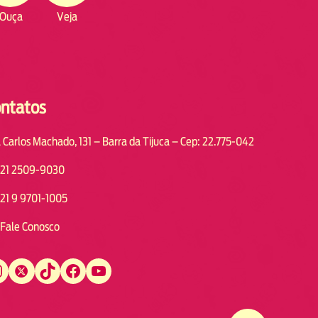
Ouça
Veja
ntatos
 Carlos Machado, 131 – Barra da Tijuca – Cep: 22.775-042
21 2509-9030
21 9 9701-1005
Fale Conosco
Twitter
TikTok
Facebook
YouTube