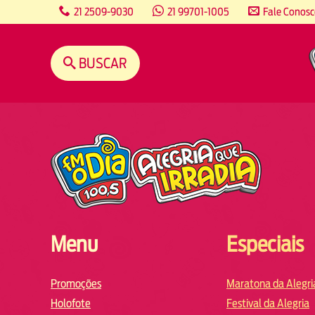
content
21 2509-9030
21 99701-1005
Fale Conos
BUSCAR
Menu
Especiais
Promoções
Maratona da Alegri
Holofote
Festival da Alegria