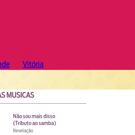
nde
Vitória
S MUSICAS
Não sou mais disso
(Tributo ao samba)
Revelação