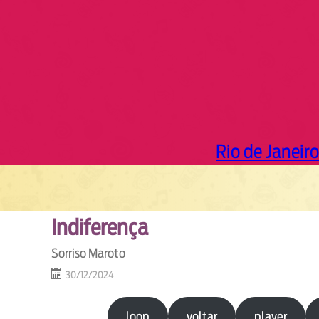
Rio de Janeiro
Indiferença
Sorriso Maroto
30/12/2024
loop
voltar
player