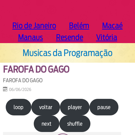
Rio de Janeiro
Belém
Macaé
Manaus
Resende
Vitória
Musicas da Programação
FAROFA DO GAGO
FAROFA DO GAGO
06/06/2026
loop
voltar
player
pause
next
shuffle