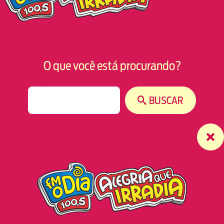
O que você está procurando?
S
BUSCAR
e
a
r
c
h