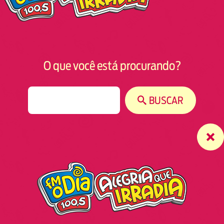
O que você está procurando?
S
BUSCAR
e
a
r
c
h