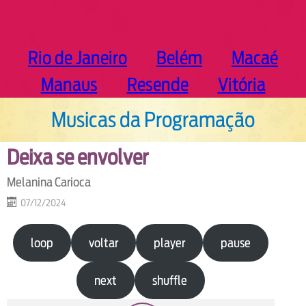
Rio de Janeiro
Belém
Macaé
Manaus
Resende
Vitória
Musicas da Programação
Deixa se envolver
Melanina Carioca
07/12/2024
loop
voltar
player
pause
next
shuffle