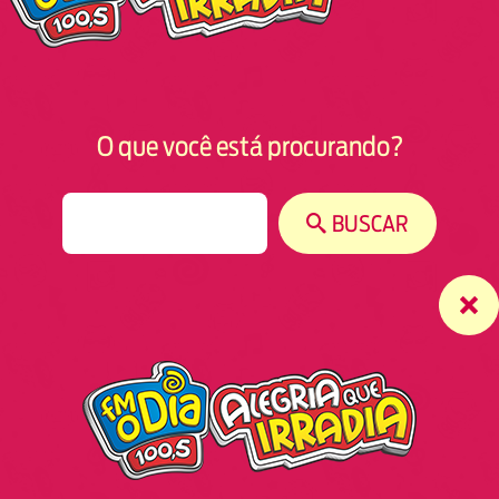
O que você está procurando?
S
BUSCAR
e
a
r
c
h