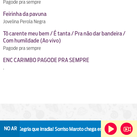
Pagode pra sempre
Feirinha da pavuna
Jovelina Perola Negra
Tô carente meu bem / É tanta / Pra não dar bandeira /
Com humildade (Ao vivo)
Pagode pra sempre
ENC CARIMBO PAGODE PRA SEMPRE
.
 Dia
NO AR
Alegria que irradia!
Sorriso Maroto chega em Niterói com a turnê 