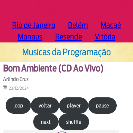
Rio de Janeiro
Belém
Macaé
Manaus
Resende
Vitória
Musicas da Programação
Bom Ambiente (CD Ao Vivo)
Arlindo Cruz
23/12/2024
loop
voltar
player
pause
next
shuffle