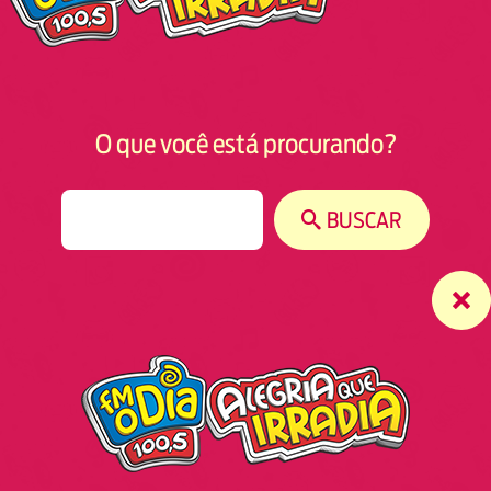
O que você está procurando?
S
BUSCAR
e
a
r
c
h