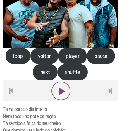
loop
voltar
player
pause
next
shuffle
voltar
play
next
Tá na porta o dia inteiro
Nem tocou no pote da ração
Tá sentido a falta do seu cheiro
Que dominou seu lado do colchão