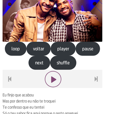
loop
voltar
player
pause
next
shuffle
voltar
play
next
Eu finjo que acabou
Mas por dentro eu não te troquei
Te confesso que eu tentei
Só o teu sabor fica aqui porque o resto apaguei