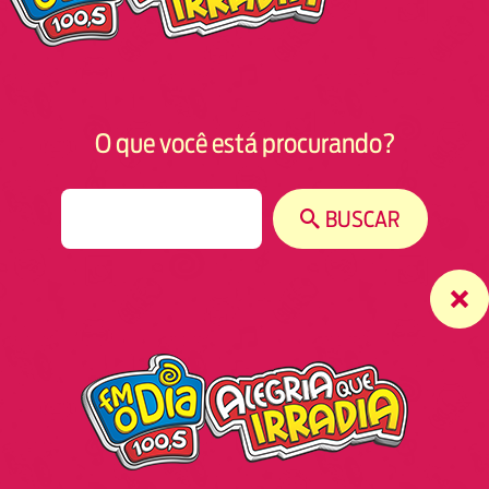
O que você está procurando?
S
BUSCAR
e
a
r
c
h