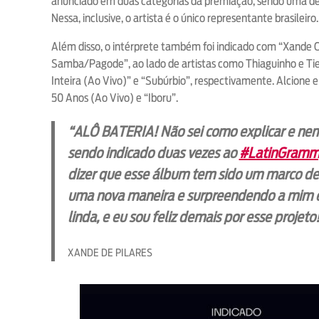
anunciado em duas categorias da premiação, sendo uma de
Nessa, inclusive, o artista é o único representante brasileiro.
Além disso, o intérprete também foi indicado com “Xande
Samba/Pagode”, ao lado de artistas como Thiaguinho e Ti
Inteira (Ao Vivo)” e “Subúrbio”, respectivamente. Alcion
50 Anos (Ao Vivo) e “Iboru”.
“ALÔ BATERIA! Não sei como explicar e nem 
sendo indicado duas vezes ao
#LatinGramm
dizer que esse álbum tem sido um marco d
uma nova maneira e surpreendendo a mim e 
linda, e eu sou feliz demais por esse projeto
XANDE DE PILARES