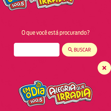
O que você está procurando?
S
BUSCAR
e
a
r
c
h