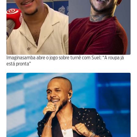
Imaginasamba abre o jogo sobre turnê com Suel: “A roupa já
está pronta”