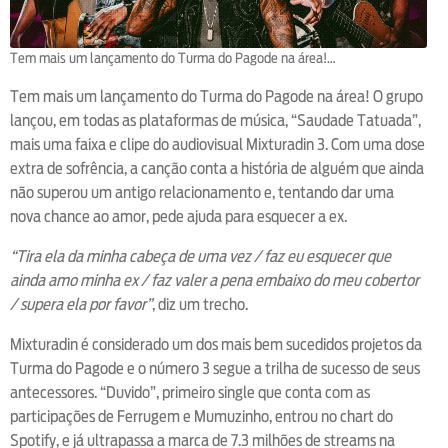
Tem mais um lançamento do Turma do Pagode na área!…
Tem mais um lançamento do Turma do Pagode na área! O grupo
lançou, em todas as plataformas de música, “Saudade Tatuada”,
mais uma faixa e clipe do audiovisual Mixturadin 3. Com uma dose
extra de sofrência, a canção conta a história de alguém que ainda
não superou um antigo relacionamento e, tentando dar uma
nova chance ao amor, pede ajuda para esquecer a ex.
“Tira ela da minha cabeça de uma vez / faz eu esquecer que
ainda amo minha ex / faz valer a pena embaixo do meu cobertor
/ supera ela por favor”
, diz um trecho.
Mixturadin é considerado um dos mais bem sucedidos projetos da
Turma do Pagode e o número 3 segue a trilha de sucesso de seus
antecessores. “Duvido”, primeiro single que conta com as
participações de Ferrugem e Mumuzinho, entrou no chart do
Spotify, e já ultrapassa a marca de 7.3 milhões de streams na