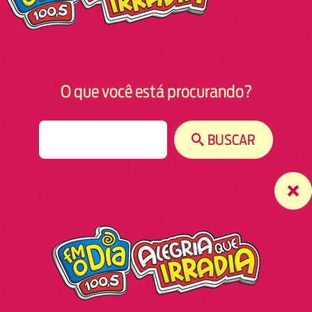
O que você está procurando?
S
BUSCAR
e
a
r
c
h