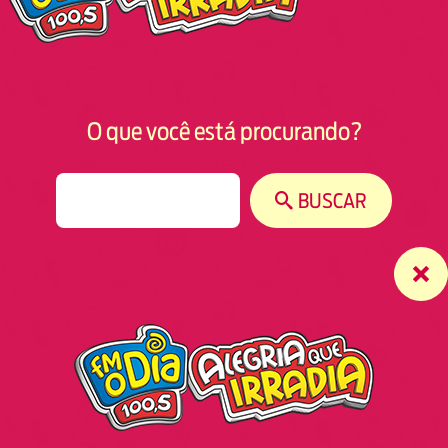
O que você está procurando?
S
BUSCAR
e
a
r
c
h