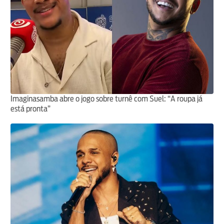
Imaginasamba abre o jogo sobre turnê com Suel: “A roupa já
está pronta”