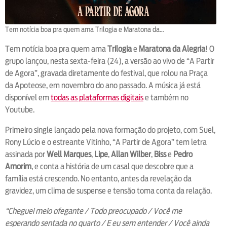
Tem notícia boa pra quem ama Trilogia e Maratona da…
Tem notícia boa pra quem ama
Trilogia
e
Maratona da Alegria
! O
grupo lançou, nesta sexta-feira (24), a versão ao vivo de “A Partir
de Agora”, gravada diretamente do festival, que rolou na Praça
da Apoteose, em novembro do ano passado. A música já está
disponível em
todas as plataformas digitais
e também no
Youtube.
Primeiro single lançado pela nova formação do projeto, com Suel,
Rony Lúcio e o estreante Vitinho, “A Partir de Agora” tem letra
assinada por
Well Marques
,
Lipe
,
Allan Wilber
,
Biss
e
Pedro
Amorim
, e conta a história de um casal que descobre que a
família está crescendo. No entanto, antes da revelação da
gravidez, um clima de suspense e tensão toma conta da relação.
“Cheguei meio ofegante / Todo preocupado / Você me
esperando sentada no quarto / E eu sem entender / Você ainda