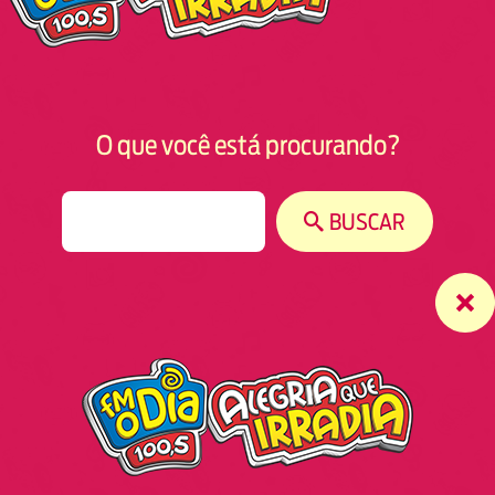
O que você está procurando?
S
BUSCAR
e
a
r
c
h