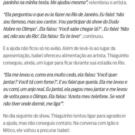
paninho na minha testa. Me ajudou mesmo”
, relembrou o artista.
“Ela perguntou o que eu ia fazer no Rio de Janeiro. Eu falei: ‘não
sou famoso, mas sou cantor. Vou participar do show do Dudu
Nobre no Olimpo’ . Ela falou: ‘Você sabe chegar lá?’ . Eu falei: ‘Não
sei, não sou do Rio’. Ela falou: ‘Eu te levo
‘”, continuou.
E a ajuda não ficou só no avião. Além de levá-lo ao lugar da
apresentação, Isabel ofereceu alimentação ao artista. Thiaguinho
conseguiu, ainda, um lugar para ficar durante sua estadia no Rio.
“Ela me levou e, como era muito cedo, ela falou: ‘Você quer
jantar? Você tá com fome?’. E eu falei que queria. Ela me levou e
eu comi, um anjo real. Eu jantei, ela pagou meu jantar e me levou
de volta para o Olimpo. Ela falou: ‘Anota meu telefone. Se você
não tiver onde dormir, me liga’”
.
No dia seguinte do show, Thiaguinho tentou ligar para agradecer
a ajuda, mas não conseguiu contato. Na conversa com Igão e
Mitico, ele voltou a procurar Isabel: