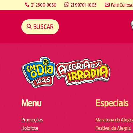
content
21 2509-9030
21 99701-1005
Fale Conos
BUSCAR
Menu
Especiais
Promoções
Maratona da Alegri
Holofote
Festival da Alegria