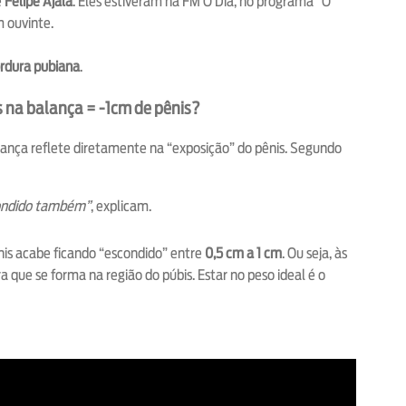
e
Felipe Ajala
. Eles estiveram na FM O Dia, no programa “O
 ouvinte.
rdura pubiana
.
 na balança = -1cm de pênis?
lança reflete diretamente na “exposição” do pênis. Segundo
scondido também”
, explicam.
ênis acabe ficando “escondido” entre
0,5 cm a 1 cm
. Ou seja, às
que se forma na região do púbis. Estar no peso ideal é o