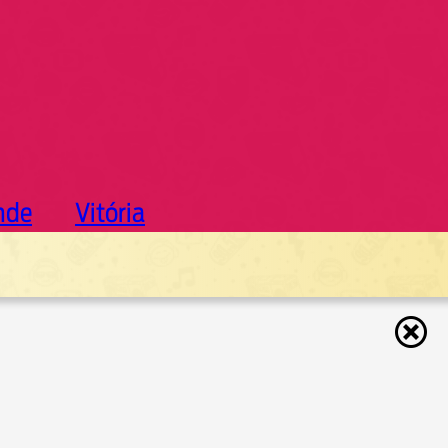
nde
Vitória