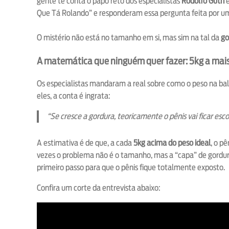
gente te conta o papo reto dos especialistas
Rodolfo Guth
Que Tá Rolando” e responderam essa pergunta feita por um
O mistério não está no tamanho em si, mas sim na tal da
go
A matemática que ninguém quer fazer: 5kg a mais
Os especialistas mandaram a real sobre como o peso na ba
eles, a conta é ingrata:
“Se cresce a gordura, teoricamente o pênis vai ficar e
A estimativa é de que, a cada
5kg acima do peso ideal
, o p
vezes o problema não é o tamanho, mas a “capa” de gordura 
primeiro passo para que o pênis fique totalmente exposto.
Confira um corte da entrevista abaixo: