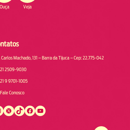
Ouça
Veja
ntatos
 Carlos Machado, 131 – Barra da Tijuca – Cep: 22.775-042
21 2509-9030
21 9 9701-1005
Fale Conosco
Twitter
TikTok
Facebook
YouTube