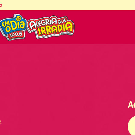
co
A
a