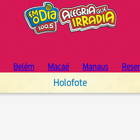
Belém
Macaé
Manaus
Rese
Holofote