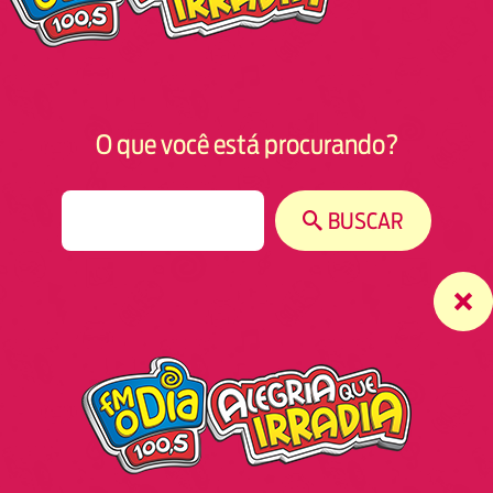
O que você está procurando?
S
BUSCAR
e
a
r
c
h