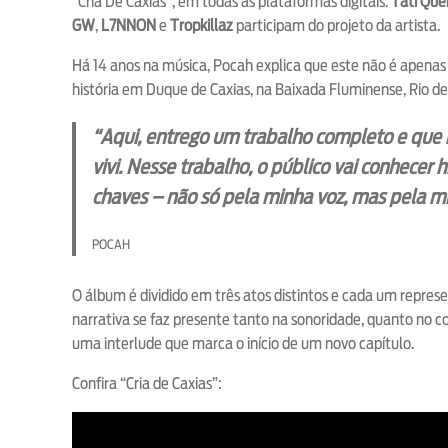
“Cria De Caxias”, em todas as plataformas digitais.
Tati Que
GW
,
L7NNON
e
Tropkillaz
participam do projeto da artista.
Há 14 anos na música, Pocah explica que este não é apenas
história em Duque de Caxias, na Baixada Fluminense, Rio de
“Aqui, entrego um trabalho completo e que 
vivi. Nesse trabalho, o público vai conhecer 
chaves – não só pela minha voz, mas pela m
POCAH
O álbum é dividido em três atos distintos e cada um represe
narrativa se faz presente tanto na sonoridade, quanto no co
uma interlude que marca o início de um novo capítulo.
Confira “Cria de Caxias”: