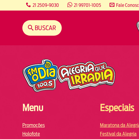
content
21 2509-9030
21 99701-1005
Fale Conos
BUSCAR
Menu
Especiais
Promoções
Maratona da Alegri
Holofote
Festival da Alegria