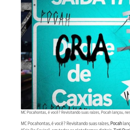
MC Pocahontas, é você? Revisitando suas raízes, Pocah lançou, ne
MC Pocahontas, é você? Revisitando suas raízes,
Pocah
lanç