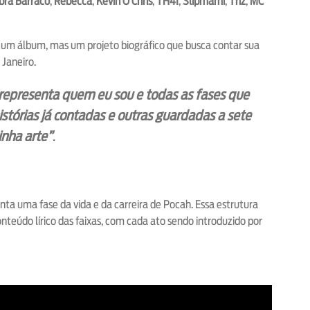
bra Barraco
,
Rebecca
,
Kevin O Chris
,
TH4I
,
Slipmami
,
Triz
,
MC
 um álbum, mas um projeto biográfico que busca contar sua
 Janeiro.
representa quem eu sou e todas as fases que
histórias já contadas e outras guardadas a sete
inha arte”
.
nta uma fase da vida e da carreira de Pocah. Essa estrutura
nteúdo lírico das faixas, com cada ato sendo introduzido por