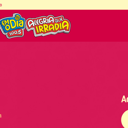
co
A
a