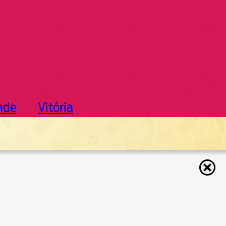
nde
Vitória