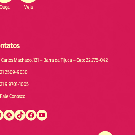
Ouça
Veja
ntatos
 Carlos Machado, 131 – Barra da Tijuca – Cep: 22.775-042
21 2509-9030
21 9 9701-1005
Fale Conosco
Twitter
TikTok
Facebook
YouTube