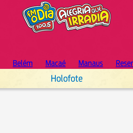
Belém
Macaé
Manaus
Rese
Holofote