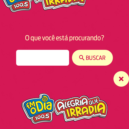
O que você está procurando?
S
BUSCAR
e
a
r
c
h