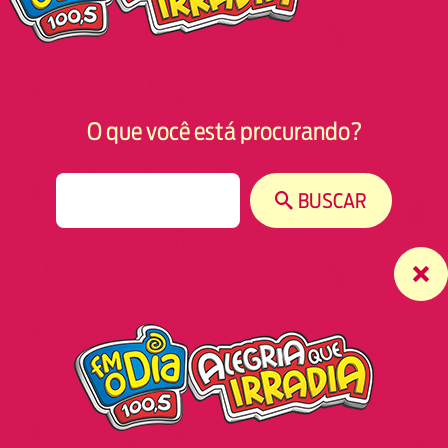
O que você está procurando?
S
BUSCAR
e
a
r
c
h