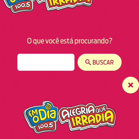
O que você está procurando?
S
BUSCAR
e
a
r
c
h