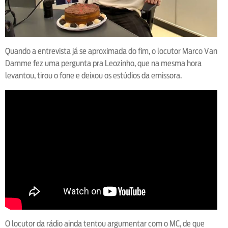
Quando a entrevista já se aproximada do fim, o locutor Marco Van
Damme fez uma pergunta pra Leozinho, que na mesma hora
levantou, tirou o fone e deixou os estúdios da emissora.
O locutor da rádio ainda tentou argumentar com o MC, de que