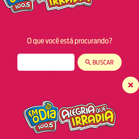
O que você está procurando?
S
BUSCAR
e
a
r
c
h