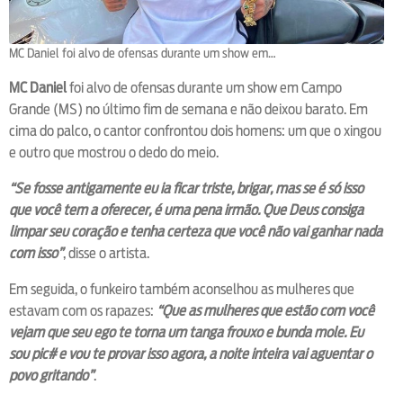
MC Daniel foi alvo de ofensas durante um show em…
MC Daniel
foi alvo de ofensas durante um show em Campo
Grande (MS) no último fim de semana e não deixou barato. Em
cima do palco, o cantor confrontou dois homens: um que o xingou
e outro que mostrou o dedo do meio.
“Se fosse antigamente eu ia ficar triste, brigar, mas se é só isso
que você tem a oferecer, é uma pena irmão. Que Deus consiga
limpar seu coração e tenha certeza que você não vai ganhar nada
com isso”
, disse o artista.
Em seguida, o funkeiro também aconselhou as mulheres que
estavam com os rapazes:
“Que as mulheres que estão com você
vejam que seu ego te torna um tanga frouxo e bunda mole. Eu
sou pic# e vou te provar isso agora, a noite inteira vai aguentar o
povo gritando”
.