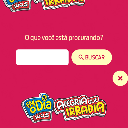
O que você está procurando?
S
BUSCAR
e
a
r
c
h