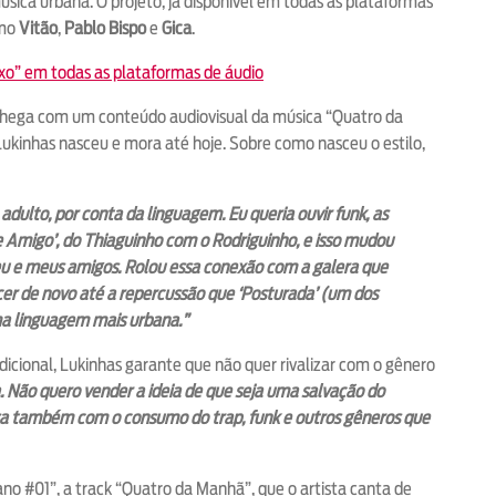
sica urbana. O projeto, já disponível em todas as plataformas
omo
Vitão
,
Pablo Bispo
e
Gica
.
xo” em todas as plataformas de áudio
chega com um conteúdo audiovisual da música “Quatro da
ukinhas nasceu e mora até hoje. Sobre como nasceu o estilo,
dulto, por conta da linguagem. Eu queria ouvir funk, as
e Amigo’, do Thiaguinho com o Rodriguinho, e isso mudou
u e meus amigos. Rolou essa conexão com a galera que
cer de novo até a repercussão que ‘Posturada’ (um dos
ma linguagem mais urbana.”
dicional, Lukinhas garante que não quer rivalizar com o gênero
Não quero vender a ideia de que seja uma salvação do
sa também com o consumo do trap, funk e outros gêneros que
o #01”, a track “Quatro da Manhã”, que o artista canta de