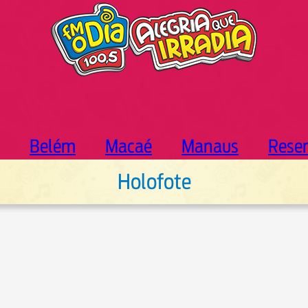
Belém
Macaé
Manaus
Rese
Holofote