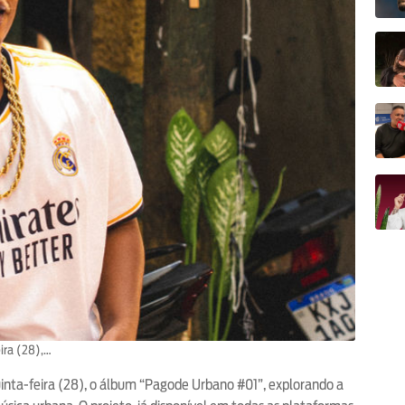
eira (28),…
quinta-feira (28), o álbum “Pagode Urbano #01”, explorando a