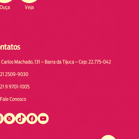
Ouça
Veja
ntatos
 Carlos Machado, 131 – Barra da Tijuca – Cep: 22.775-042
21 2509-9030
21 9 9701-1005
Fale Conosco
Twitter
TikTok
Facebook
YouTube