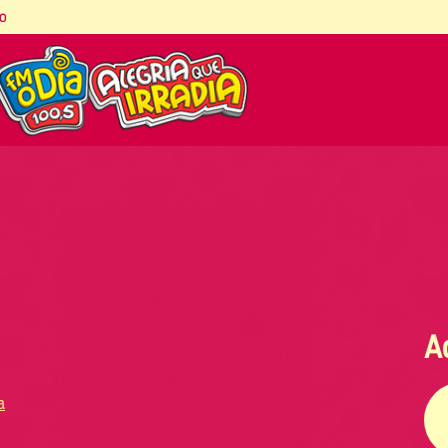
co
A
a