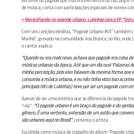
vertente do pagode que mistura elementos do rap, pop e mú
de música, conta com participações especiais de nomes c
+ Mergulhando no pagode urbano, Lukinhas lança EP “Delu
Com seis canções inéditas, “Pagode Urbano #01” também 
Manhã”, gravado na comunidade Asa Branca, no Rio, onde L
o cantor explica:
“Quando eu era mais novo, achava que pagode era coisa de a
músicas urbanas da época. Até que um dia ouvi ‘Palavras d
minha percepção, pois eles falavam da mesma forma que e
consumia a música urbana, e eu não tinha visto isso aconte
principais hits de Lukinhas) teve por ser um pagode com u
Apesar de ser uma estética que se diferencia do pagode tra
“raiz”.
“O pagode urbano é um braço do pagode e do samba. 
gênero. É uma vertente, extensão de um estilo que conver
são urbanos aqui no Brasil”
, comenta o artista.
Escolhida como música de trabalho do álbum “Pagode Urban