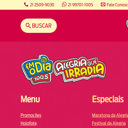
content
21 2509-9030
21 99701-1005
Fale Conos
BUSCAR
Menu
Especiais
Promoções
Maratona da Alegri
Holofote
Festival da Alegria