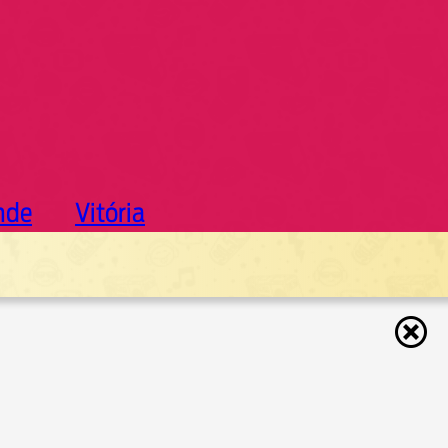
nde
Vitória