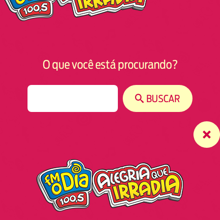
O que você está procurando?
S
BUSCAR
e
a
r
c
h