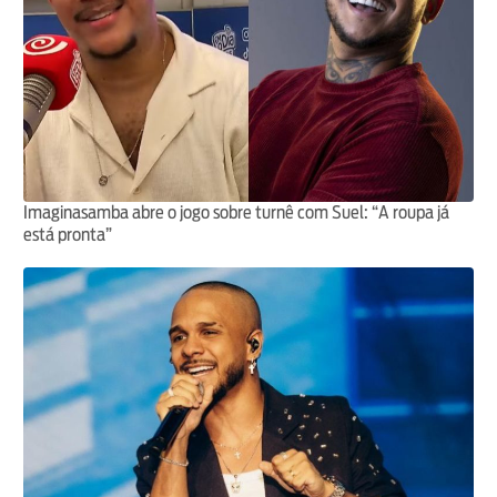
Imaginasamba abre o jogo sobre turnê com Suel: “A roupa já
está pronta”