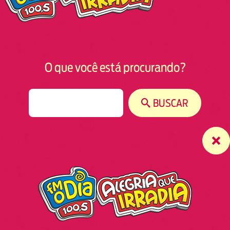
O que você está procurando?
S
BUSCAR
e
a
r
c
h