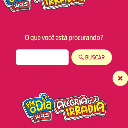
O que você está procurando?
S
BUSCAR
e
a
r
c
h