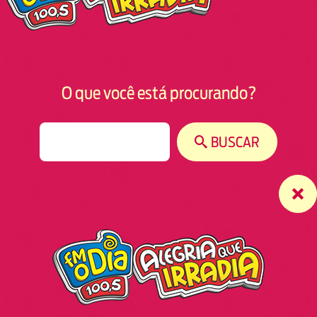
O que você está procurando?
S
BUSCAR
e
a
r
c
h