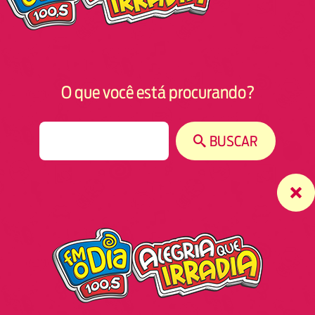
O que você está procurando?
S
BUSCAR
e
a
r
c
h