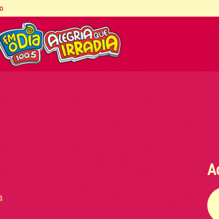
co
A
a