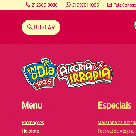
content
21 2509-9030
21 99701-1005
Fale Conos
BUSCAR
Menu
Especiais
Promoções
Maratona da Alegri
Holofote
Festival da Alegria