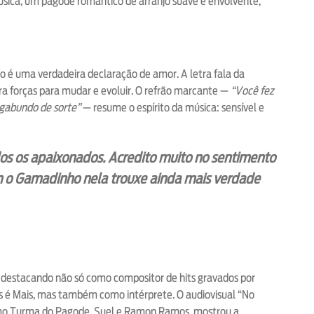
ica, um pagode romântico de arranjo suave e envolvente,
ão é uma verdadeira declaração de amor. A letra fala da
 forças para mudar e evoluir. O refrão marcante —
“Você fez
gabundo de sorte”
— resume o espírito da música: sensível e
os os apaixonados. Acredito muito no sentimento
om o Gamadinho nela trouxe ainda mais verdade
 destacando não só como compositor de hits gravados por
s é Mais, mas também como intérprete. O audiovisual “No
como Turma do Pagode, Suel e Ramon Ramos, mostrou a