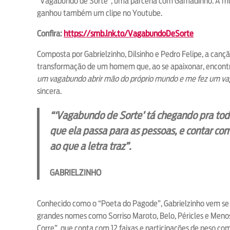
“Vagabundo de Sorte”, uma parceria com Gamadinho. A mús
ganhou também um clipe no Youtube.
Confira:
https://smb.lnk.to/VagabundoDeSorte
Composta por Gabrielzinho, Dilsinho e Pedro Felipe, a canç
transformação de um homem que, ao se apaixonar, encontra
um vagabundo abrir mão do próprio mundo e me fez um va
sincera.
“‘Vagabundo de Sorte’ tá chegando pra tod
que ela passa para as pessoas, e contar c
ao que a letra traz”.
GABRIELZINHO
Conhecido como o “Poeta do Pagode”, Gabrielzinho vem se
grandes nomes como Sorriso Maroto, Belo, Péricles e Meno
Corre”, que conta com 12 faixas e participações de peso 