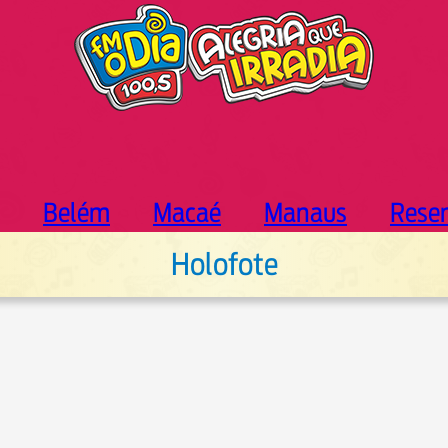
Belém
Macaé
Manaus
Rese
Holofote