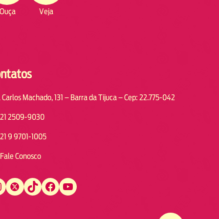
Ouça
Veja
ntatos
 Carlos Machado, 131 – Barra da Tijuca – Cep: 22.775-042
21 2509-9030
21 9 9701-1005
Fale Conosco
Twitter
TikTok
Facebook
YouTube