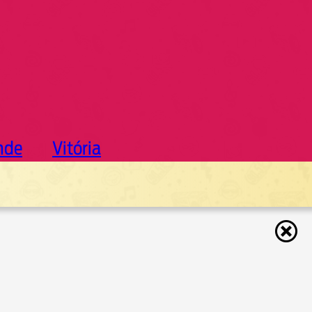
nde
Vitória