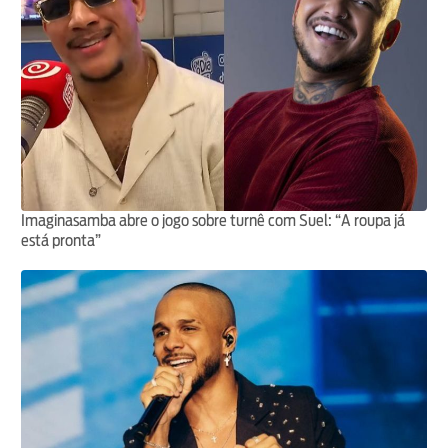
Imaginasamba abre o jogo sobre turnê com Suel: “A roupa já
está pronta”