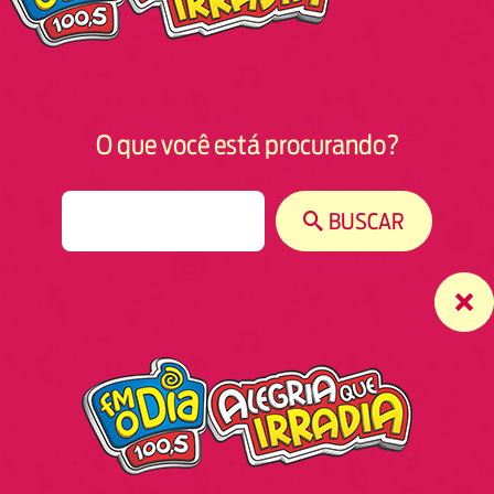
O que você está procurando?
S
BUSCAR
e
a
r
c
h