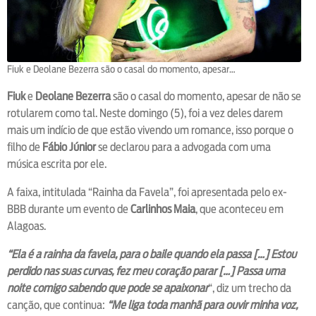
Fiuk e Deolane Bezerra são o casal do momento, apesar…
Fiuk
e
Deolane Bezerra
são o casal do momento, apesar de não se
rotularem como tal. Neste domingo (5), foi a vez deles darem
mais um indício de que estão vivendo um romance, isso porque o
filho de
Fábio Júnior
se declarou para a advogada com uma
música escrita por ele.
A faixa, intitulada “Rainha da Favela”, foi apresentada pelo ex-
BBB durante um evento de
Carlinhos Maia
, que aconteceu em
Alagoas.
“Ela é a rainha da favela, para o baile quando ela passa […] Estou
perdido nas suas curvas, fez meu coração parar […] Passa uma
noite comigo sabendo que pode se apaixonar
“, diz um trecho da
canção, que continua:
“Me liga toda manhã para ouvir minha voz,