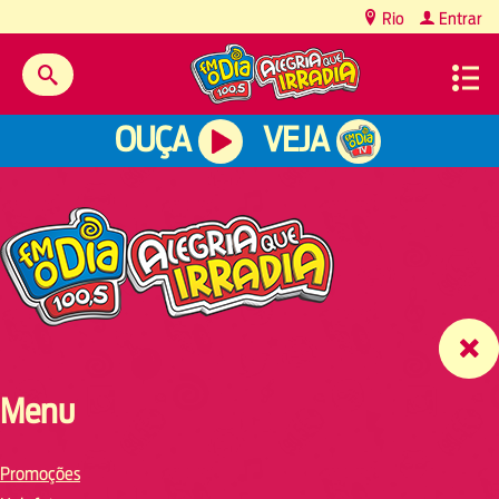
content
Rio
Entrar
OUÇA
VEJA
Menu
Promoções