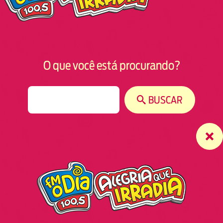
O que você está procurando?
S
BUSCAR
e
a
r
c
h