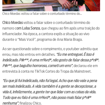
Chico Moedas voltou a falar sobre o conturbado término do…
Chico Moedas
voltou a falar sobre o conturbado término do
namoro c
om Luísa Sonza
, que chegou ao fim após uma traição do
influenciador. Na época, a cantora expôs a situação ao vivo
durante o “Mais Você”, programa de Ana Maria Braga.
Ao ser questionado sobre o rompimento, o youtuber admitiu que
errou, mas não entrou em detalhes.
“Eu me entreguei. É isso é
indelicado. P#r**, é uma m%rd*, não gosto de falar dessa p*r#*.
P#r**, que bagulho horroroso, cometi um erro”
, declarou ele em
entrevista à conta no TikTok Cortes do Tropa da Mainstreet.
“Eu que já fui indelicado, não fui legal. Acho que não vale a pena
ser mais indelicado. A vida também é a gente se decepcionar, a
vida é, infelizmente, a gente ter que lidar com as coisas da vida.
Tudo que eu falo é uma m%rd*, não posso mais falar p*r#*
nenhuma”
, finalizou Chico.