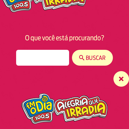
O que você está procurando?
S
BUSCAR
e
a
r
c
h