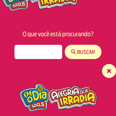
O que você está procurando?
S
BUSCAR
e
a
r
c
h