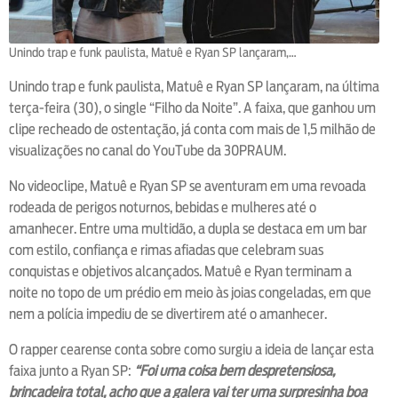
Unindo trap e funk paulista, Matuê e Ryan SP lançaram,…
Unindo trap e funk paulista, Matuê e Ryan SP lançaram, na última
terça-feira (30), o single “Filho da Noite”. A faixa, que ganhou um
clipe recheado de ostentação, já conta com mais de 1,5 milhão de
visualizações no canal do YouTube da 30PRAUM.
No videoclipe, Matuê e Ryan SP se aventuram em uma revoada
rodeada de perigos noturnos, bebidas e mulheres até o
amanhecer. Entre uma multidão, a dupla se destaca em um bar
com estilo, confiança e rimas afiadas que celebram suas
conquistas e objetivos alcançados. Matuê e Ryan terminam a
noite no topo de um prédio em meio às joias congeladas, em que
nem a polícia impediu de se divertirem até o amanhecer.
O rapper cearense conta sobre como surgiu a ideia de lançar esta
faixa junto a Ryan SP:
“Foi uma coisa bem despretensiosa,
brincadeira total, acho que a galera vai ter uma surpresinha boa