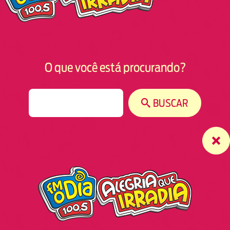
O que você está procurando?
S
BUSCAR
e
a
r
c
h