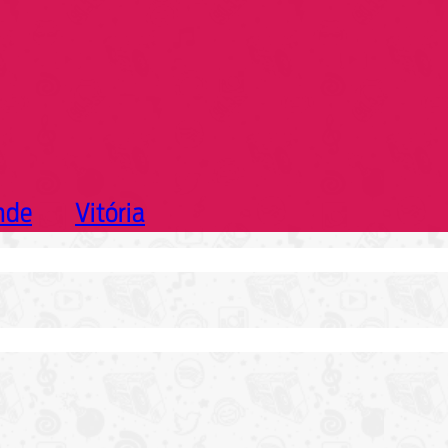
nde
Vitória