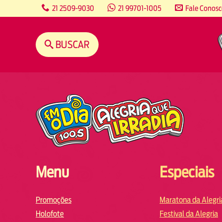
content
21 2509-9030
21 99701-1005
Fale Conos
BUSCAR
Menu
Especiais
Promoções
Maratona da Alegri
Holofote
Festival da Alegria