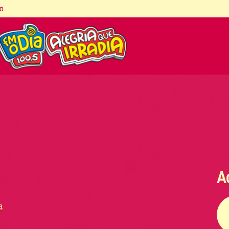
co
A
a