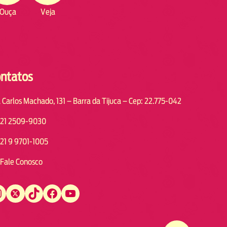
Ouça
Veja
ntatos
 Carlos Machado, 131 – Barra da Tijuca – Cep: 22.775-042
21 2509-9030
21 9 9701-1005
Fale Conosco
Twitter
TikTok
Facebook
YouTube