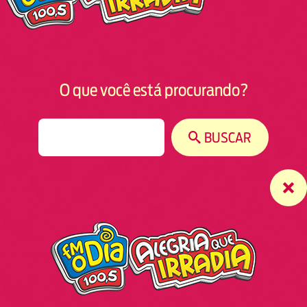
O que você está procurando?
S
BUSCAR
e
a
r
c
h