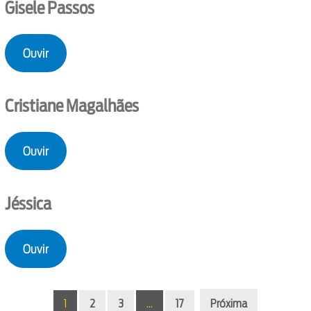
Gisele Passos
Ouvir
Cristiane Magalhães
Ouvir
Jéssica
Ouvir
1
2
3
…
17
Próxima