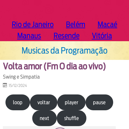
Rio de Janeiro
Belém
Macaé
Manaus
Resende
Vitória
Musicas da Programação
Volta amor (Fm O dia ao vivo)
Swing e Simpatia
15/12/2024
loop
voltar
player
pause
next
shuffle