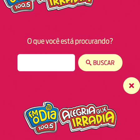
O que você está procurando?
S
BUSCAR
e
a
r
c
h