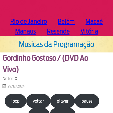
Rio de Janeiro
Belém
Macaé
Manaus
Resende
Vitória
Musicas da Programação
Gordinho Gostoso / (DVD Ao
Vivo)
Neto LX
29/12/2024
loop
voltar
player
pause