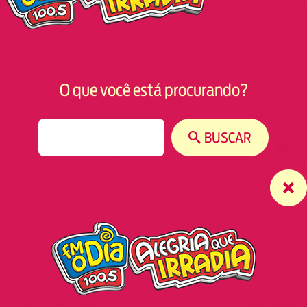
O que você está procurando?
S
BUSCAR
e
a
r
c
h