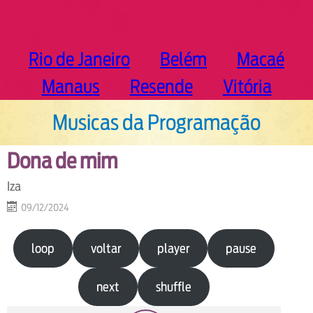
Rio de Janeiro
Belém
Macaé
Manaus
Resende
Vitória
Musicas da Programação
Dona de mim
Iza
09/12/2024
loop
voltar
player
pause
next
shuffle