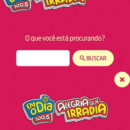
O que você está procurando?
S
BUSCAR
e
a
r
c
h