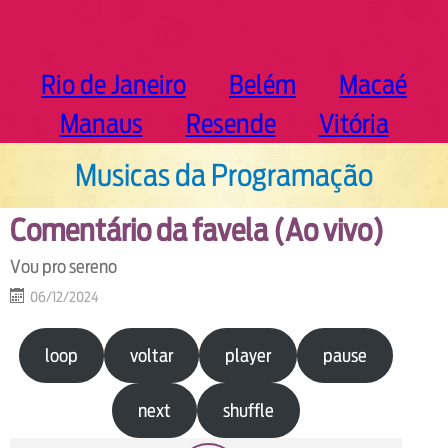
Rio de Janeiro
Belém
Macaé
Manaus
Resende
Vitória
Musicas da Programação
Comentário da favela (Ao vivo)
Vou pro sereno
06/12/2024
loop
voltar
player
pause
next
shuffle