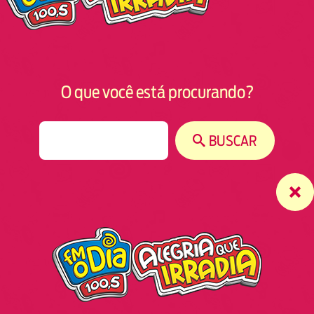
O que você está procurando?
S
BUSCAR
e
a
r
c
h