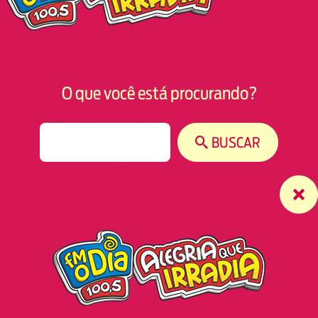
O que você está procurando?
S
BUSCAR
e
a
r
c
h