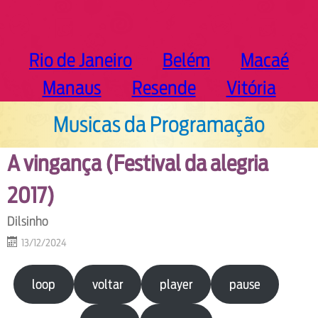
Rio de Janeiro
Belém
Macaé
Manaus
Resende
Vitória
Musicas da Programação
A vingança (Festival da alegria
2017)
Dilsinho
13/12/2024
loop
voltar
player
pause