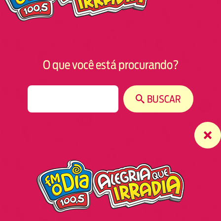
O que você está procurando?
S
BUSCAR
e
a
r
c
h